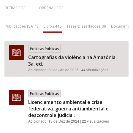
FILTRAR POR:
ORDENAR POR:
Bioma / Bacia
Publicações ISA 78
Livros 440
Teses/Dissertações 36
Documentos
Tema
Subtema
Políticas Públicas
Cartografias da violência na Amazônia.
Área de Levantamento
3a. ed.
Adicionado:
23 de Jan de 2025
| 44 visualizações
Área Protegida
Políticas Públicas
BUSCAR
Licenciamento ambiental e crise
federativa: guerra antiambiental e
descontrole judicial.
Adicionado:
13 de Dez de 2024
| 22 visualizações