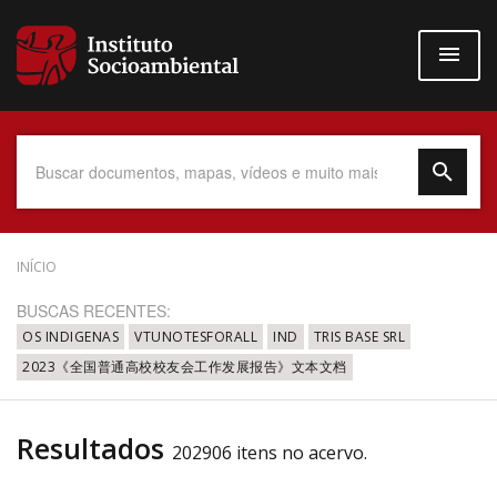
Pular
para
o
conteúdo
principal
Data do Documento
INÍCIO
BUSCAS RECENTES:
OS INDIGENAS
VTUNOTESFORALL
IND
TRIS BASE SRL
2023《全国普通高校校友会工作发展报告》文本文档
Até
Resultados
202906 itens no acervo.
Povo Indígena