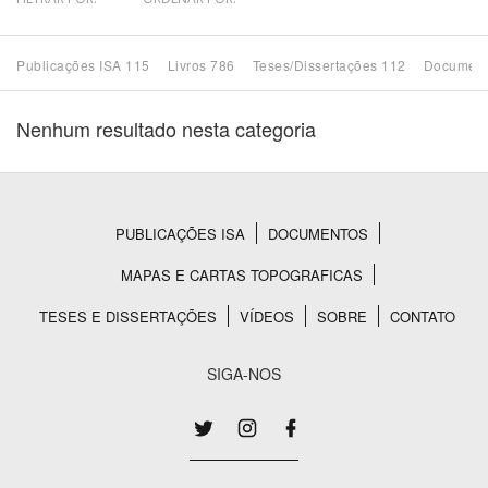
Bioma / Bacia
Publicações ISA 115
Livros 786
Teses/Dissertações 112
Document
Tema
Nenhum resultado nesta categoria
Subtema
Área de Levantamento
PUBLICAÇÕES ISA
DOCUMENTOS
Rodapé
MAPAS E CARTAS TOPOGRAFICAS
Área Protegida
TESES E DISSERTAÇÕES
VÍDEOS
SOBRE
CONTATO
BUSCAR
SIGA-NOS