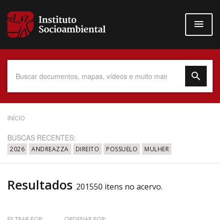
Pular
para
o
conteúdo
principal
Data do Documento
INÍCIO
BUSCAS RECENTES:
2026
ANDREAZZA
DIREITO
POSSUELO
MULHER
Até
Resultados
201550 itens no acervo.
Povo Indígena
FILTRAR POR:
ORDENAR POR: