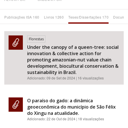
Bioma / Bacia
Publicações ISA 160
Livros 1260
Teses/Dissertações 170
Documen
Tema
Florestas
Subtema
Under the canopy of a queen-tree: social
innovation & collective action for
Área de Levantamento
promoting amazonian-nut value chain
development, biocultural conservation &
sustainability in Brazil.
Área Protegida
Adicionado:
09 de Set de 2024
| 16 visualizações
BUSCAR
O paraíso do gado: a dinâmica
geoeconômica do município de São Félix
do Xingu na atualidade.
Adicionado:
22 de Out de 2024
| 18 visualizações