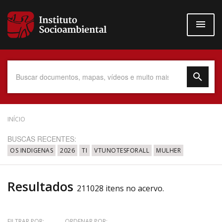
Pular
para
o
conteúdo
principal
Data do Documento
INÍCIO
BUSCAS RECENTES:
OS INDIGENAS
2026
TI
VTUNOTESFORALL
MULHER
Até
Resultados
211028 itens no acervo.
Povo Indígena
FILTRAR POR:
ORDENAR POR: