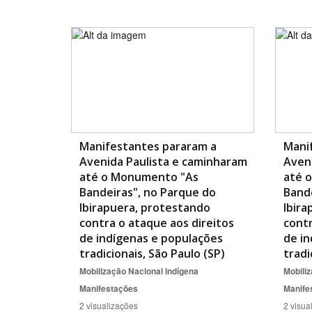
Manifestantes pararam a
Mani
Avenida Paulista e caminharam
Aven
até o Monumento "As
até 
Bandeiras", no Parque do
Bande
Ibirapuera, protestando
Ibira
contra o ataque aos direitos
contr
de indígenas e populações
de in
tradicionais, São Paulo (SP)
tradi
Mobilização Nacional Indígena
Mobiliz
Manifestações
Manife
2 visualizações
2 visua