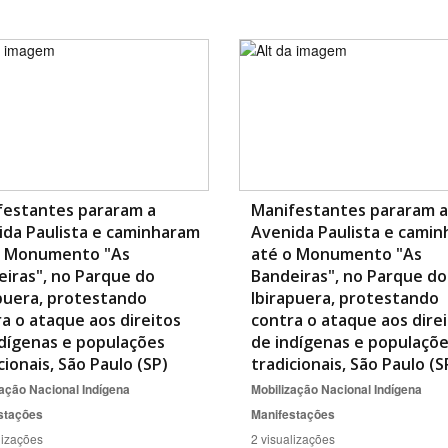
festantes pararam a
Manifestantes pararam a
ida Paulista e caminharam
Avenida Paulista e cami
o Monumento "As
até o Monumento "As
iras", no Parque do
Bandeiras", no Parque do
puera, protestando
Ibirapuera, protestando
a o ataque aos direitos
contra o ataque aos dire
dígenas e populações
de indígenas e populaçõ
cionais, São Paulo (SP)
tradicionais, São Paulo (S
ação Nacional Indígena
Mobilização Nacional Indígena
stações
Manifestações
lizações
2 visualizações