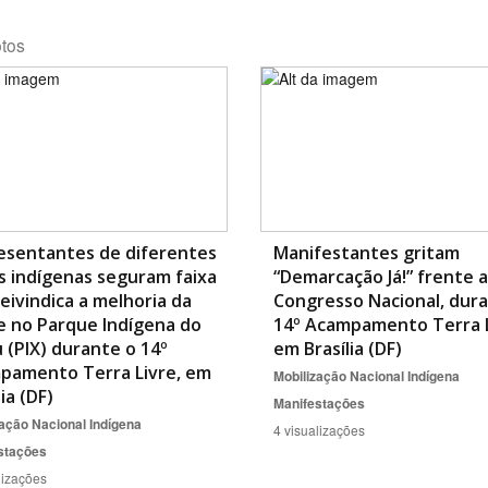
otos
Área Protegida
esentantes de diferentes
Manifestantes gritam
 indígenas seguram faixa
“Demarcação Já!” frente 
eivindica a melhoria da
Congresso Nacional, dur
e no Parque Indígena do
14º Acampamento Terra L
 (PIX) durante o 14º
em Brasília (DF)
pamento Terra Livre, em
Mobilização Nacional Indígena
lia (DF)
Manifestações
ação Nacional Indígena
4 visualizações
stações
lizações