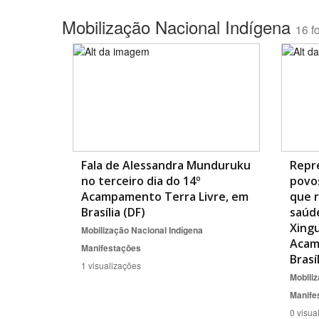
Mobilização Nacional Indígena
16 f
Área de Levantamento
Fala de Alessandra Munduruku
Repr
no terceiro dia do 14º
povos
Acampamento Terra Livre, em
que r
Brasília (DF)
saúd
Xingu
Mobilização Nacional Indígena
Acam
Manifestações
Brasí
1 visualizações
Mobiliz
Manife
0 visua