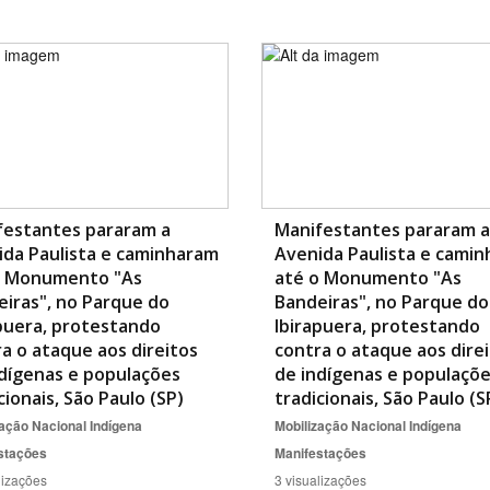
festantes pararam a
Manifestantes pararam a
ida Paulista e caminharam
Avenida Paulista e cami
o Monumento "As
até o Monumento "As
iras", no Parque do
Bandeiras", no Parque do
puera, protestando
Ibirapuera, protestando
a o ataque aos direitos
contra o ataque aos dire
dígenas e populações
de indígenas e populaçõ
cionais, São Paulo (SP)
tradicionais, São Paulo (S
ação Nacional Indígena
Mobilização Nacional Indígena
stações
Manifestações
lizações
3 visualizações