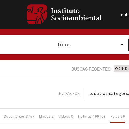
Pub
Fotos
BUSCAS RECENTES:
OS IND
todas as categori
FILTRAR POR:
Bioma / Bacia
Documentos 3757
Mapas 2
Vídeos 0
Notícias 199158
Fotos 36
Subtema