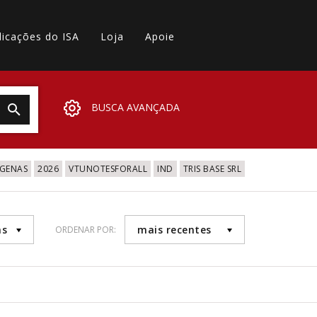
licações do ISA
Loja
Apoie
BUSCA AVANÇADA
IGENAS
2026
VTUNOTESFORALL
IND
TRIS BASE SRL
as
mais recentes
ORDENAR POR: