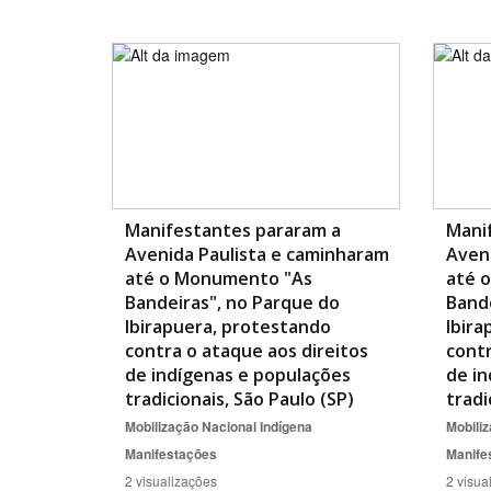
Manifestantes pararam a
Mani
Avenida Paulista e caminharam
Aven
até o Monumento "As
até 
Bandeiras", no Parque do
Bande
Ibirapuera, protestando
Ibira
contra o ataque aos direitos
contr
de indígenas e populações
de in
tradicionais, São Paulo (SP)
tradi
Mobilização Nacional Indígena
Mobiliz
Manifestações
Manife
2 visualizações
2 visua