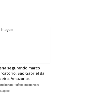
gena segurando marco
catório, São Gabriel da
oeira, Amazonas
Indígenas
Política Indigenista
lizações