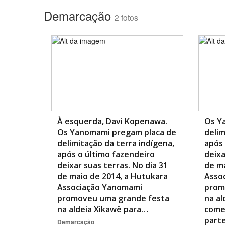
Demarcação
2 fotos
À esquerda, Davi Kopenawa.
Os Y
Os Yanomami pregam placa de
delim
delimitação da terra indígena,
após 
após o último fazendeiro
deixa
deixar suas terras. No dia 31
de ma
de maio de 2014, a Hutukara
Asso
Associação Yanomami
prom
promoveu uma grande festa
na al
na aldeia Xikawë para…
come
part
Demarcação