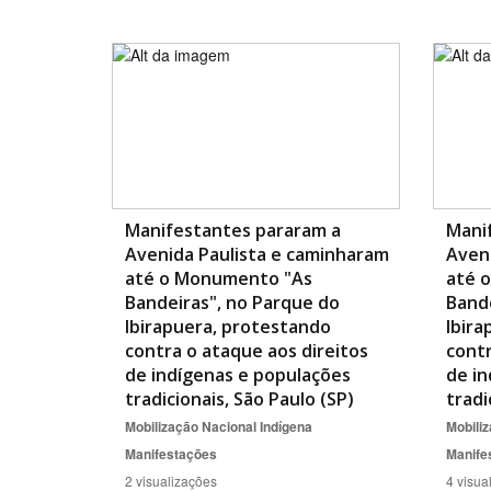
Manifestantes pararam a
Mani
Avenida Paulista e caminharam
Aven
até o Monumento "As
até 
Bandeiras", no Parque do
Bande
Ibirapuera, protestando
Ibira
contra o ataque aos direitos
contr
de indígenas e populações
de in
tradicionais, São Paulo (SP)
tradi
Mobilização Nacional Indígena
Mobiliz
Manifestações
Manife
2 visualizações
4 visua