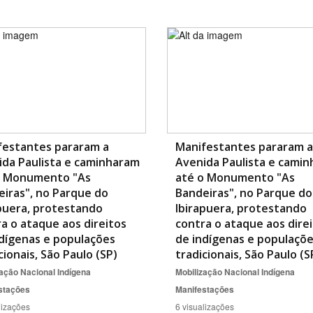
festantes pararam a
Manifestantes pararam a
ida Paulista e caminharam
Avenida Paulista e cami
o Monumento "As
até o Monumento "As
iras", no Parque do
Bandeiras", no Parque do
puera, protestando
Ibirapuera, protestando
a o ataque aos direitos
contra o ataque aos dire
dígenas e populações
de indígenas e populaçõ
cionais, São Paulo (SP)
tradicionais, São Paulo (S
ação Nacional Indígena
Mobilização Nacional Indígena
stações
Manifestações
lizações
6 visualizações