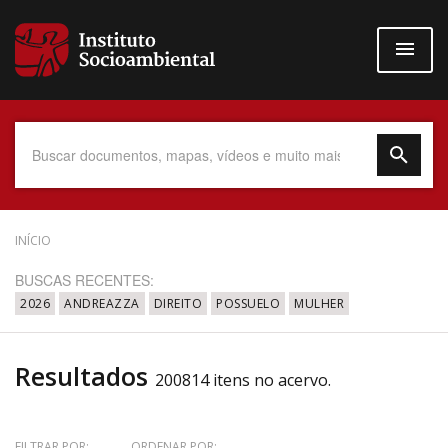
Pular
para
o
conteúdo
principal
Data do Documento
INÍCIO
BUSCAS RECENTES:
2026
ANDREAZZA
DIREITO
POSSUELO
MULHER
Até
Resultados
200814 itens no acervo.
Povo Indígena
FILTRAR POR:
ORDENAR POR: