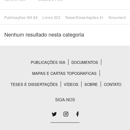
Bioma / Bacia
Publicações ISA 82
Livros 322
Teses/Dissertações 41
Documentos
Tema
Nenhum resultado nesta categoria
Subtema
Área de Levantamento
PUBLICAÇÕES ISA
DOCUMENTOS
Rodapé
MAPAS E CARTAS TOPOGRAFICAS
Área Protegida
TESES E DISSERTAÇÕES
VÍDEOS
SOBRE
CONTATO
BUSCAR
SIGA-NOS