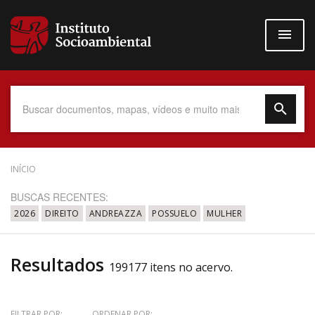
Pular
para
o
conteúdo
principal
Data do Documento
INÍCIO
BUSCAS RECENTES:
2026
DIREITO
ANDREAZZA
POSSUELO
MULHER
Até
Resultados
199177 itens no acervo.
Povo Indígena
FILTRAR POR:
ORDENAR POR: