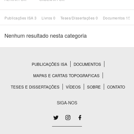
Bioma / Bacia
Publicações ISA 3
Livros 0
Teses/Dissertações 0
Documentos 15
Tema
Nenhum resultado nesta categoria
Subtema
Área de Levantamento
PUBLICAÇÕES ISA
DOCUMENTOS
Rodapé
MAPAS E CARTAS TOPOGRAFICAS
Área Protegida
TESES E DISSERTAÇÕES
VÍDEOS
SOBRE
CONTATO
BUSCAR
SIGA-NOS