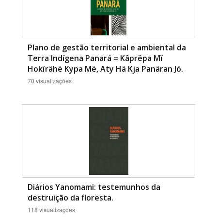
Plano de gestão territorial e ambiental da
Terra Indígena Panará = Kâprëpa Mï
Hokïrähë Kypa Më, Aty Hä Kja Panäran Jö.
70 visualizações
Diários Yanomami: testemunhos da
destruição da floresta.
118 visualizações