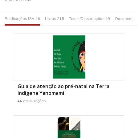
Bioma / Bacia
Publicações ISA 46
Livros 215
Teses/Dissertações 19
Documentos
Tema
Subtema
Área de Levantamento
Área Protegida
Guia de atenção ao pré-natal na Terra
Indígena Yanomami
44 visualizações
BUSCAR