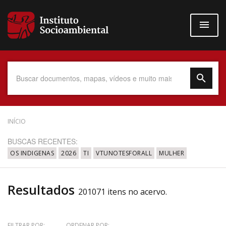
Pular
para
o
conteúdo
principal
Data do Documento
INÍCIO
BUSCAS RECENTES:
OS INDIGENAS
2026
TI
VTUNOTESFORALL
MULHER
Até
Resultados
201071 itens no acervo.
Povo Indígena
FILTRAR POR:
ORDENAR POR: