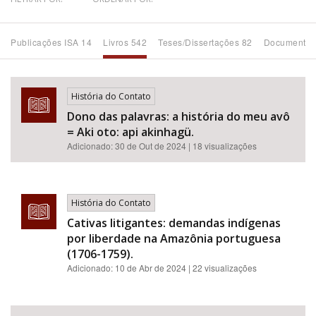
Bioma / Bacia
Publicações ISA 14
Livros 542
Teses/Dissertações 82
Documentos
Tema
História do Contato
Subtema
Dono das palavras: a história do meu avô
= Aki oto: api akinhagü.
Área de Levantamento
Adicionado:
30 de Out de 2024
| 18 visualizações
Área Protegida
História do Contato
Cativas litigantes: demandas indígenas
BUSCAR
por liberdade na Amazônia portuguesa
(1706-1759).
Adicionado:
10 de Abr de 2024
| 22 visualizações