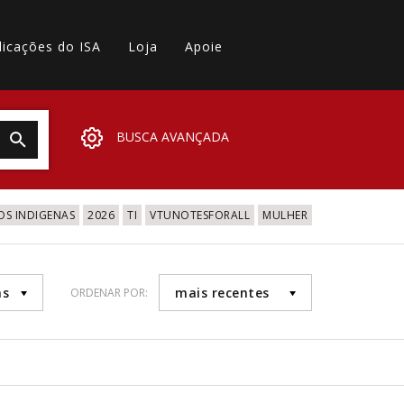
licações do ISA
Loja
Apoie
BUSCA AVANÇADA
OS INDIGENAS
2026
TI
VTUNOTESFORALL
MULHER
as
mais recentes
ORDENAR POR: