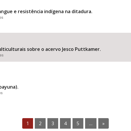
sangue e resistência indígena na ditadura.
ões
ticulturais sobre o acervo Jesco Puttkamer.
ões
apayuna).
es
1
2
3
4
5
…
»