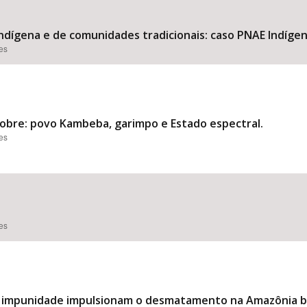
indígena e de comunidades tradicionais: caso PNAE Indíg
ões
obre: povo Kambeba, garimpo e Estado espectral.
ões
ões
 a impunidade impulsionam o desmatamento na Amazônia br