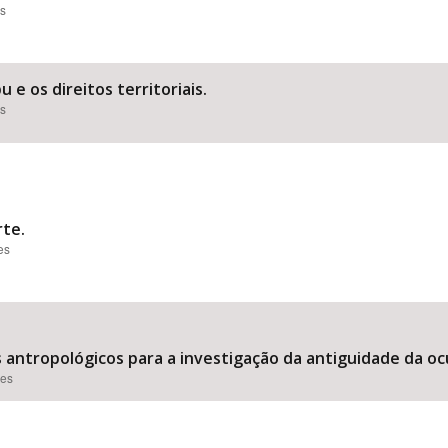
es
 e os direitos territoriais.
es
rte.
es
is antropológicos para a investigação da antiguidade da o
ões