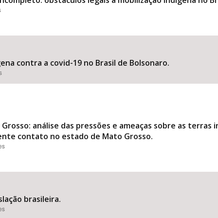
completo: obstáculos legais à mobilização indígena no Bra
s
ena contra a covid-19 no Brasil de Bolsonaro.
s
Grosso: análise das pressões e ameaças sobre as terras 
cente contato no estado de Mato Grosso.
es
lação brasileira.
es