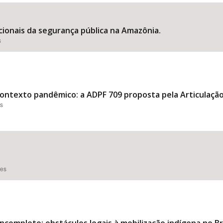
cionais da segurança pública na Amazônia.
s
Área Protegida
 contexto pandêmico: a ADPF 709 proposta pela Articulação
es
ões