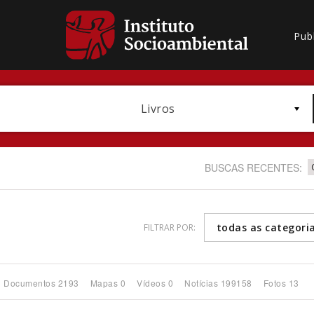
Pub
Livros
BUSCAS RECENTES:
todas as categori
FILTRAR POR:
Bioma / Bacia
Documentos 2193
Mapas 0
Vídeos 0
Notícias 199158
Fotos 13
Subtema