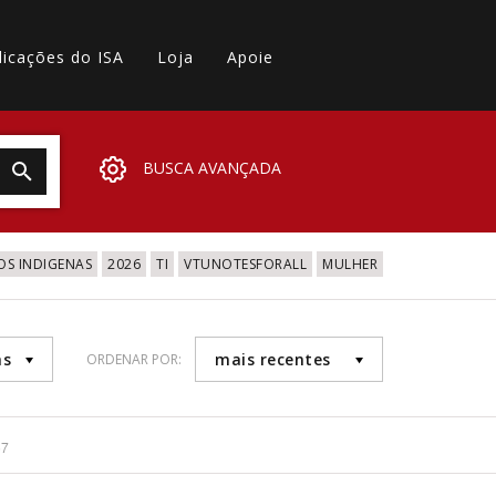
licações do ISA
Loja
Apoie
BUSCA AVANÇADA
OS INDIGENAS
2026
TI
VTUNOTESFORALL
MULHER
as
mais recentes
ORDENAR POR:
57