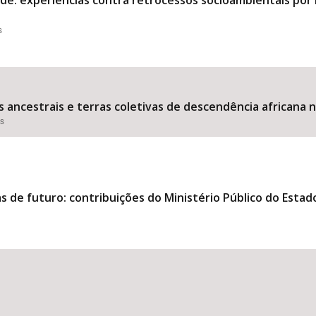
ede: experiências contra retrocessos socioambientais por 
s
 ancestrais e terras coletivas de descendência africana n
es
s de futuro: contribuições do Ministério Público do Estad