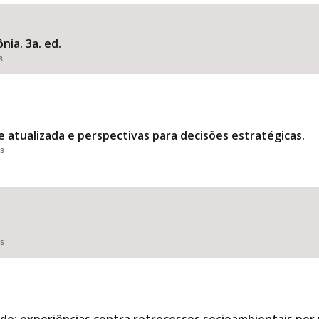
nia. 3a. ed.
s
Área Protegida
e atualizada e perspectivas para decisões estratégicas.
es
es