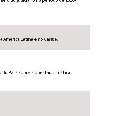
meio do judiciário no período de 2020-
a América Latina e no Caribe.
o do Pará sobre a questão climática.