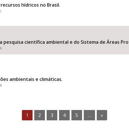
ecursos hídricos no Brasil.
s
 pesquisa científica ambiental e do Sistema de Áreas Prot
es
es ambientais e climáticas.
es
1
2
3
4
5
…
»