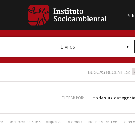
Pub
Livros
BUSCAS RECENTES:
todas as categori
FILTRAR POR:
Bioma / Bacia
25
Documentos 5186
Mapas 31
Vídeos 0
Notícias 199158
Fotos 
Subtema