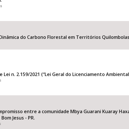
.
es
 Dinâmica do Carbono Florestal em Territórios Quilombolas
e Lei n. 2.159/2021 (“Lei Geral do Licenciamento Ambiental
s
mpromisso entre a comunidade Mbya Guarani Kuaray Haxa
 Bom Jesus - PR.
s