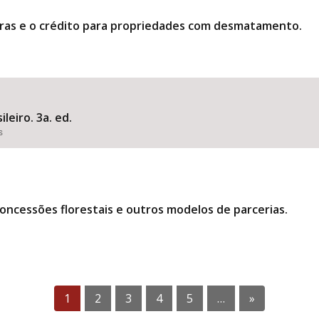
eiras e o crédito para propriedades com desmatamento.
leiro. 3a. ed.
s
oncessões florestais e outros modelos de parcerias.
1
2
3
4
5
…
»