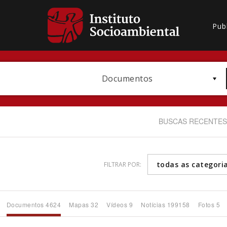
Pub
Documentos
BUSCAS RECENTES
todas as categori
FILTRAR POR:
Bioma / Bacia
Documentos 4624
Mapas 32
Vídeos 9
Notícias 199158
Fotos 5
Subtema