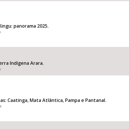
Xingu: panorama 2025.
s
erra Indígena Arara.
s
: Caatinga, Mata Atlântica, Pampa e Pantanal.
s