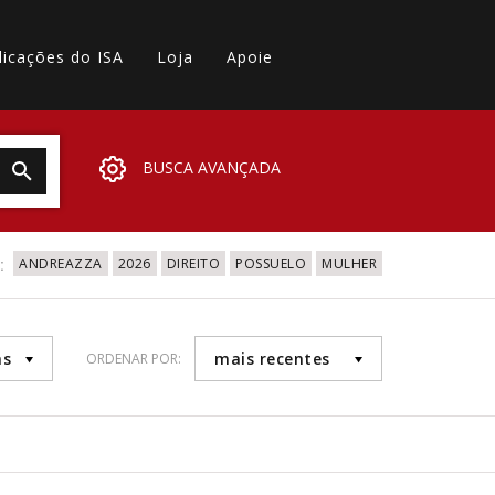
licações do ISA
Loja
Apoie
BUSCA AVANÇADA
:
ANDREAZZA
2026
DIREITO
POSSUELO
MULHER
as
mais recentes
ORDENAR POR: