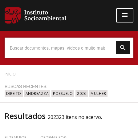
Pular
para
o
conteúdo
principal
Data do Documento
INÍCIO
BUSCAS RECENTES:
DIREITO
ANDREAZZA
POSSUELO
2026
MULHER
Até
Resultados
202323 itens no acervo.
Povo Indígena
FILTRAR POR:
ORDENAR POR: