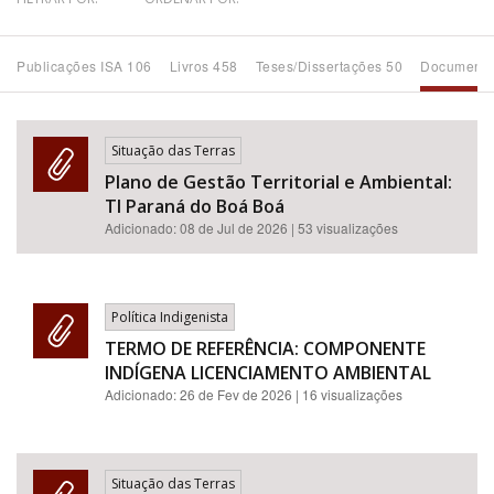
Bioma / Bacia
Publicações ISA 106
Livros 458
Teses/Dissertações 50
Documento
Tema
Situação das Terras
Subtema
Plano de Gestão Territorial e Ambiental:
TI Paraná do Boá Boá
Área de Levantamento
Adicionado:
08 de Jul de 2026
| 53 visualizações
Área Protegida
Política Indigenista
TERMO DE REFERÊNCIA: COMPONENTE
BUSCAR
INDÍGENA LICENCIAMENTO AMBIENTAL
Adicionado:
26 de Fev de 2026
| 16 visualizações
Situação das Terras