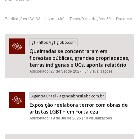
Bioma / Bacia
Publicações ISA 83
Livros 480
Teses/Dissertações 59
Documentos
Tema
g1 - https://g1.globo.com
Subtema
Queimadas se concentraram em
florestas públicas, grandes propriedades,
Área de Levantamento
terras indígenas e UCs, aponta relatório
Adicionado: 27 de Set de 2027 | 54 visualizações
Área Protegida
Agência Brasil - agenciabrasil.ebc.com.br
BUSCAR
Exposição reelabora terror com obras de
artistas LGBT+ em Fortaleza
Adicionado: 19 de Jul de 2026 | 19 visualizações