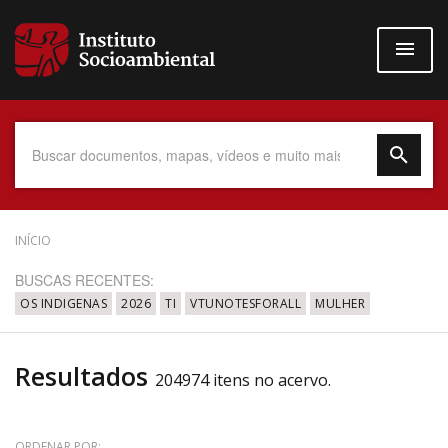
Pular
para
o
conteúdo
principal
Data do Documento
INÍCIO
BUSCAS RECENTES:
OS INDIGENAS
2026
TI
VTUNOTESFORALL
MULHER
Até
Resultados
204974 itens no acervo.
Povo Indígena
ORDENAR POR: