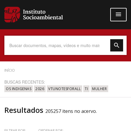
Pular
para
o
conteúdo
principal
Data do Documento
INÍCIO
BUSCAS RECENTES:
OS INDIGENAS
2026
VTUNOTESFORALL
TI
MULHER
Até
Resultados
205257 itens no acervo.
Povo Indígena
FILTRAR POR:
ORDENAR POR: