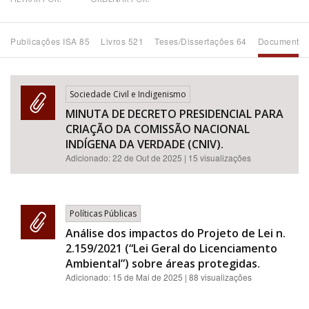
Bioma / Bacia
Publicações ISA 85
Livros 521
Teses/Dissertações 64
Documentos
Tema
Sociedade Civil e Indigenismo
Subtema
MINUTA DE DECRETO PRESIDENCIAL PARA
CRIAÇÃO DA COMISSÃO NACIONAL
Área de Levantamento
INDÍGENA DA VERDADE (CNIV).
Adicionado:
22 de Out de 2025
| 15 visualizações
Área Protegida
Políticas Públicas
BUSCAR
Análise dos impactos do Projeto de Lei n.
2.159/2021 (“Lei Geral do Licenciamento
Ambiental”) sobre áreas protegidas.
Adicionado:
15 de Mai de 2025
| 88 visualizações