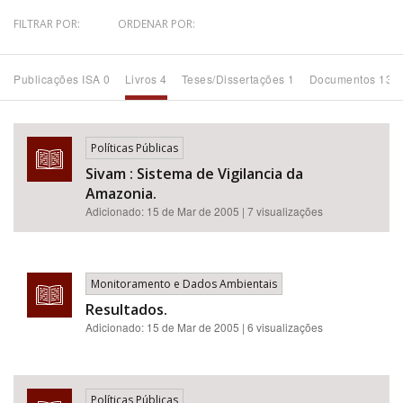
FILTRAR POR:
ORDENAR POR:
Bioma / Bacia
Publicações ISA 0
Livros 4
Teses/Dissertações 1
Documentos 13
Tema
Subtema
Políticas Públicas
Sivam : Sistema de Vigilancia da
Área de Levantamento
Amazonia.
Adicionado:
15 de Mar de 2005
| 7 visualizações
Área Protegida
Monitoramento e Dados Ambientais
BUSCAR
Resultados.
Adicionado:
15 de Mar de 2005
| 6 visualizações
Políticas Públicas