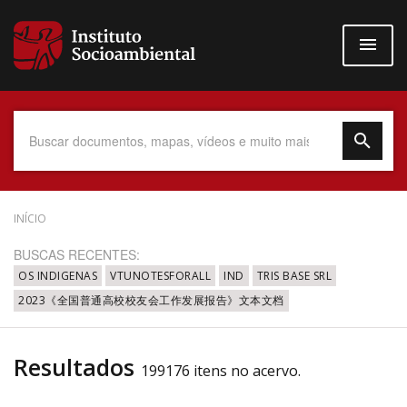
Pular
para
o
conteúdo
principal
Data do Documento
INÍCIO
BUSCAS RECENTES:
OS INDIGENAS
VTUNOTESFORALL
IND
TRIS BASE SRL
2023《全国普通高校校友会工作发展报告》文本文档
Até
Resultados
199176 itens no acervo.
Povo Indígena