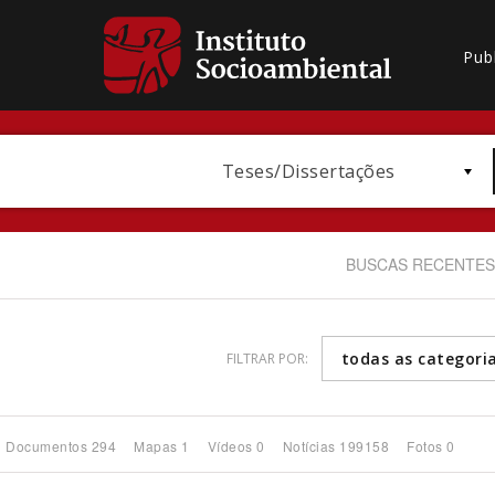
Pub
Teses/Dissertações
BUSCAS RECENTES
todas as categori
FILTRAR POR:
Bioma / Bacia
Documentos 294
Mapas 1
Vídeos 0
Notícias 199158
Fotos 0
Subtema