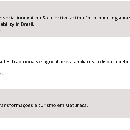
 social innovation & collective action for promoting am
ility in Brazil.
Área Protegida
s
des tradicionais e agricultores familiares: a disputa pel
es
transformações e turismo em Maturacá.