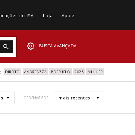
licações do ISA
Loja
Apoie
BUSCA AVANÇADA
:
DIREITO
ANDREAZZA
POSSUELO
2026
MULHER
as
mais recentes
ORDENAR POR: