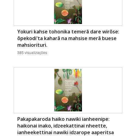
Yokuri kahse tohonika temerã dare wirõse:
õpekodi'ta kaharã na mahsise merã buese
mahsiorituri.
385 visualizações
Pakapakaroda haiko nawiki ianheenipe:
haikonai inako, idzeekattinai nheette,
ianheekettinai nawiki idzarope aaperitsa