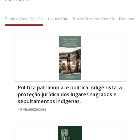
Bioma / Bacia
Publicações ISA 103
Livros 504
Teses/Dissertações 50
Documento
Tema
Subtema
Área de Levantamento
Área Protegida
Política patrimonial e política indigenista: a
proteção jurídica dos lugares sagrados e
sepultamentos indígenas.
BUSCAR
43 visualizações