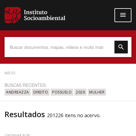
Pular
para
o
conteúdo
principal
Data do Documento
INÍCIO
BUSCAS RECENTES:
ANDREAZZA
DIREITO
POSSUELO
2026
MULHER
Até
Resultados
201226 itens no acervo.
Povo Indígena
ORDENAR POR: