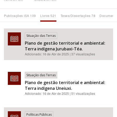
Bioma / Bacia
Publicações ISA 109
Livros 521
Teses/Dissertações 78
Documento
Tema
Situação das Terras
Subtema
Plano de gestão territorial e ambiental:
Terra indígena Jurubaxi-Téa.
Área de Levantamento
Adicionado:
16 de Abr de 2025
| 37 visualizações
Área Protegida
Situação das Terras
Plano de gestão territorial e ambiental:
BUSCAR
Terra indígena Uneiuxi.
Adicionado:
16 de Abr de 2025
| 51 visualizações
Políticas Públicas