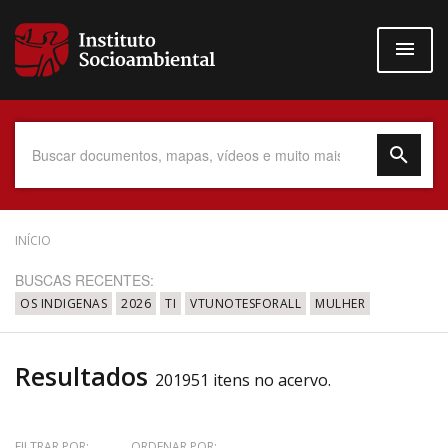
Pular
para
o
conteúdo
principal
Data do Documento
INÍCIO
BUSCAS RECENTES:
OS INDIGENAS
2026
TI
VTUNOTESFORALL
MULHER
Até
Resultados
201951 itens no acervo.
Povo Indígena
FILTRAR POR:
ORDENAR POR: