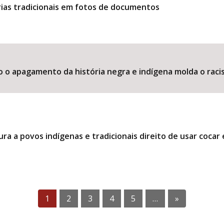
ias tradicionais em fotos de documentos
o o apagamento da história negra e indígena molda o raci
ra a povos indígenas e tradicionais direito de usar coca
1
2
3
4
5
…
»