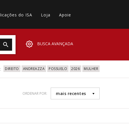
licações do ISA
Loja
Apoie
BUSCA AVANÇADA
:
DIREITO
ANDREAZZA
POSSUELO
2026
MULHER
mais recentes
ORDENAR POR: