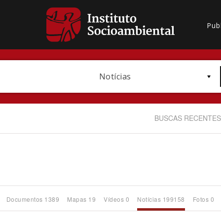
Pub
Notícias
BUSCAS RECENTES
Bioma / Bacia
Documentos 1389
Mapas 19
Vídeos 0
Notícias 199158
Fotos 0
Subtema