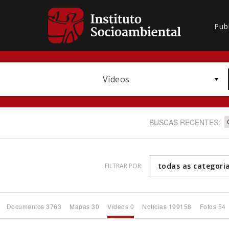
Pub
Vídeos
BUSCAS RECENTES:
todas as categori
FILTRAR POR:
Bioma / Bacia
Documentos 3763
Mapas 30
Vídeos 0
Notícias 199158
Fotos 54
Subtema