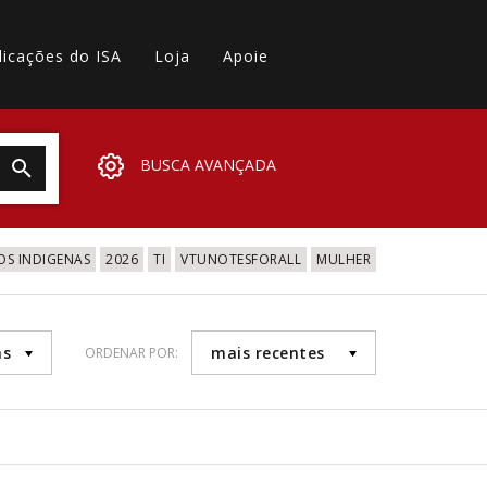
licações do ISA
Loja
Apoie
BUSCA AVANÇADA
OS INDIGENAS
2026
TI
VTUNOTESFORALL
MULHER
as
mais recentes
ORDENAR POR: