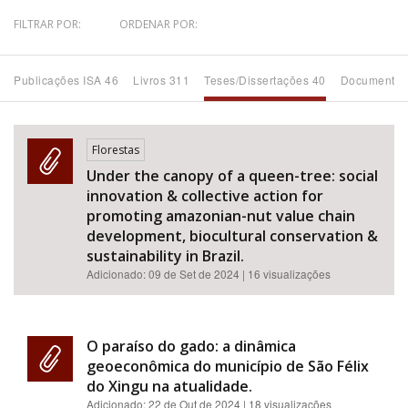
FILTRAR POR:
ORDENAR POR:
Bioma / Bacia
Publicações ISA 46
Livros 311
Teses/Dissertações 40
Documentos
Tema
Subtema
Florestas
Under the canopy of a queen-tree: social
Área de Levantamento
innovation & collective action for
promoting amazonian-nut value chain
Área Protegida
development, biocultural conservation &
sustainability in Brazil.
Adicionado:
09 de Set de 2024
| 16 visualizações
BUSCAR
O paraíso do gado: a dinâmica
geoeconômica do município de São Félix
do Xingu na atualidade.
Adicionado:
22 de Out de 2024
| 18 visualizações