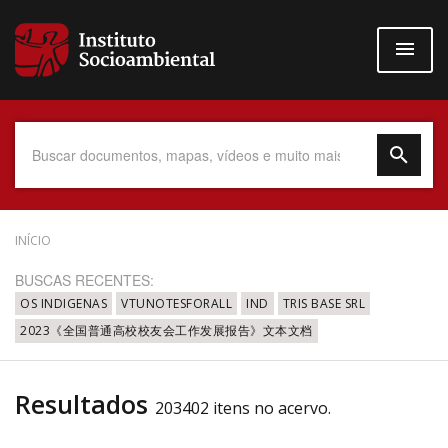
Pular
para
o
conteúdo
principal
Data do Documento
INÍCIO
BUSCAS RECENTES:
OS INDIGENAS
VTUNOTESFORALL
IND
TRIS BASE SRL
2023《全国普通高校校友会工作发展报告》文本文档
Até
Resultados
203402 itens no acervo.
Povo Indígena