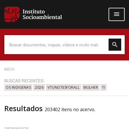
Pular
para
o
conteúdo
principal
Data do Documento
INÍCIO
BUSCAS RECENTES:
OS INDIGENAS
2026
VTUNOTESFORALL
MULHER
TI
Até
Resultados
203402 itens no acervo.
Povo Indígena
ORDENAR POR: