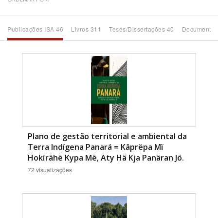
Bioma / Bacia
Publicações ISA 46
Livros 311
Teses/Dissertações 40
Documentos
Tema
Subtema
Área de Levantamento
Área Protegida
Plano de gestão territorial e ambiental da
Terra Indígena Panará = Kâprëpa Mï
Hokïrähë Kypa Më, Aty Hä Kja Panäran Jö.
BUSCAR
72 visualizações