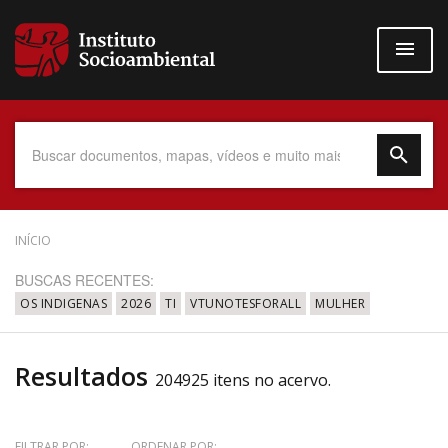
Pular
para
o
conteúdo
principal
Data do Documento
INÍCIO
BUSCAS RECENTES:
OS INDIGENAS
2026
TI
VTUNOTESFORALL
MULHER
Até
Resultados
204925 itens no acervo.
Povo Indígena
FILTRAR POR:
ORDENAR POR: