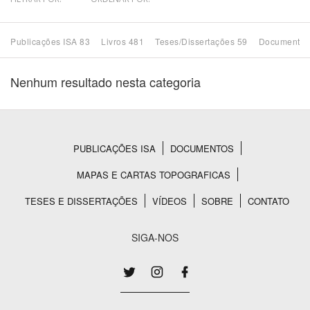
Bioma / Bacia
Publicações ISA 83
Livros 481
Teses/Dissertações 59
Documentos
Tema
Nenhum resultado nesta categoria
Subtema
Área de Levantamento
PUBLICAÇÕES ISA
DOCUMENTOS
Rodapé
MAPAS E CARTAS TOPOGRAFICAS
Área Protegida
TESES E DISSERTAÇÕES
VÍDEOS
SOBRE
CONTATO
BUSCAR
SIGA-NOS