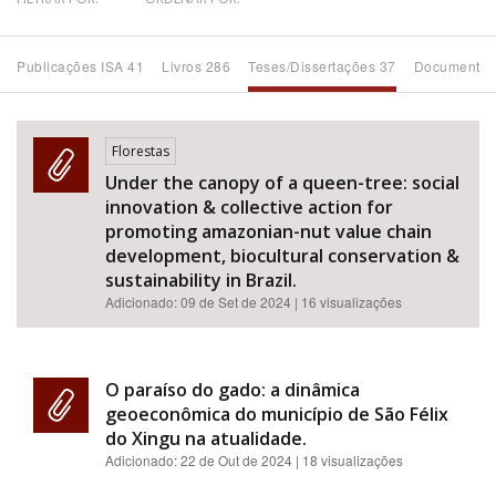
Bioma / Bacia
Publicações ISA 41
Livros 286
Teses/Dissertações 37
Documentos
Tema
Florestas
Subtema
Under the canopy of a queen-tree: social
innovation & collective action for
Área de Levantamento
promoting amazonian-nut value chain
development, biocultural conservation &
sustainability in Brazil.
Área Protegida
Adicionado:
09 de Set de 2024
| 16 visualizações
BUSCAR
O paraíso do gado: a dinâmica
geoeconômica do município de São Félix
do Xingu na atualidade.
Adicionado:
22 de Out de 2024
| 18 visualizações