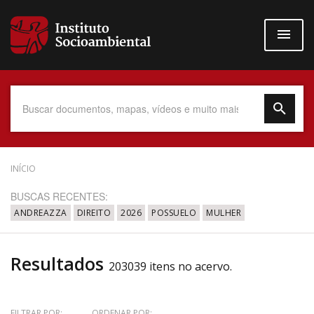
Pular
para
o
conteúdo
principal
Data do Documento
INÍCIO
BUSCAS RECENTES:
ANDREAZZA
DIREITO
2026
POSSUELO
MULHER
Até
Resultados
203039 itens no acervo.
Povo Indígena
FILTRAR POR:
ORDENAR POR: