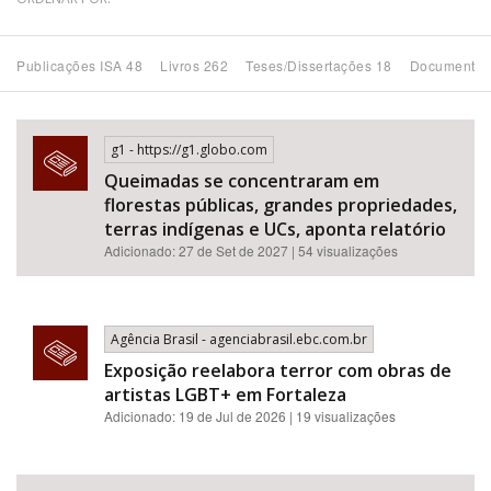
Bioma / Bacia
Publicações ISA 48
Livros 262
Teses/Dissertações 18
Documentos
Tema
g1 - https://g1.globo.com
Subtema
Queimadas se concentraram em
florestas públicas, grandes propriedades,
Área de Levantamento
terras indígenas e UCs, aponta relatório
Adicionado: 27 de Set de 2027 | 54 visualizações
Área Protegida
Agência Brasil - agenciabrasil.ebc.com.br
BUSCAR
Exposição reelabora terror com obras de
artistas LGBT+ em Fortaleza
Adicionado: 19 de Jul de 2026 | 19 visualizações