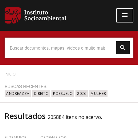
Pular
para
o
conteúdo
principal
Data do Documento
INÍCIO
BUSCAS RECENTES:
ANDREAZZA
DIREITO
POSSUELO
2026
MULHER
Até
Resultados
205884 itens no acervo.
Povo Indígena
FILTRAR POR:
ORDENAR POR: