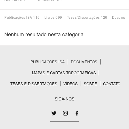
Bioma / Bacia
Publicações ISA 115
Livros 699
Teses/Dissertações 126
Document
Tema
Nenhum resultado nesta categoria
Subtema
Área de Levantamento
PUBLICAÇÕES ISA
DOCUMENTOS
Rodapé
MAPAS E CARTAS TOPOGRAFICAS
Área Protegida
TESES E DISSERTAÇÕES
VÍDEOS
SOBRE
CONTATO
BUSCAR
SIGA-NOS