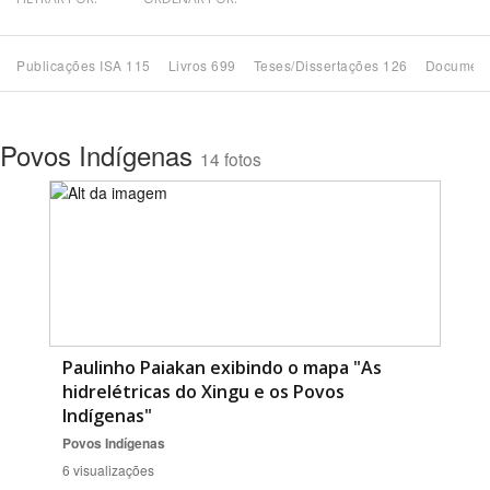
Bioma / Bacia
Publicações ISA 115
Livros 699
Teses/Dissertações 126
Document
Tema
Povos Indígenas
14 fotos
Subtema
Área de Levantamento
Área Protegida
BUSCAR
Paulinho Paiakan exibindo o mapa "As
hidrelétricas do Xingu e os Povos
Indígenas"
Povos Indígenas
6 visualizações