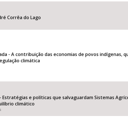
dré Corrêa do Lago
Área Protegida
da - A contribuição das economias de povos indígenas, q
egulação climática
 - Estratégias e políticas que salvaguardam Sistemas Agrí
líbrio climático
s