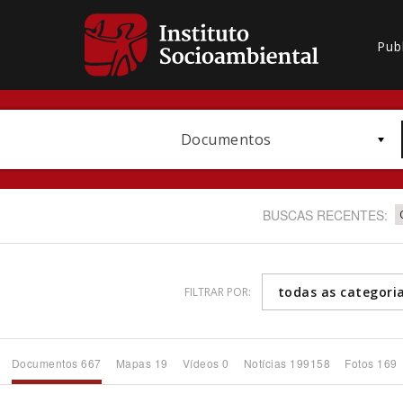
Pub
Documentos
BUSCAS RECENTES:
todas as categori
FILTRAR POR:
Bioma / Bacia
Documentos 667
Mapas 19
Vídeos 0
Notícias 199158
Fotos 169
Subtema