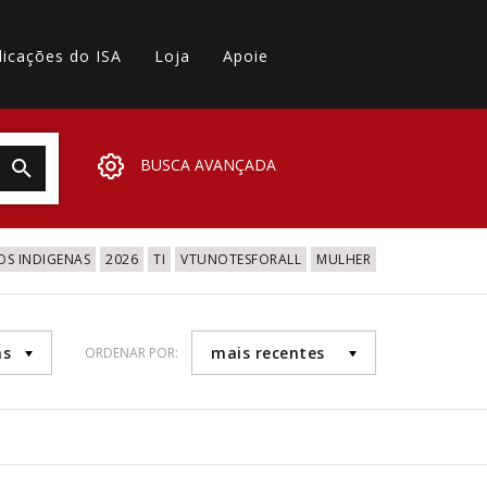
licações do ISA
Loja
Apoie
BUSCA AVANÇADA
OS INDIGENAS
2026
TI
VTUNOTESFORALL
MULHER
as
mais recentes
ORDENAR POR: