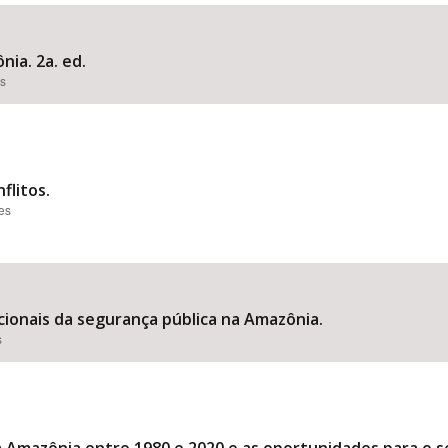
nia. 2a. ed.
es
Área Protegida
flitos.
ões
cionais da segurança pública na Amazônia.
s