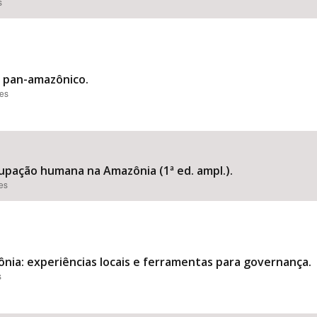
s
is pan-amazônico.
ões
ocupação humana na Amazônia (1ª ed. ampl.).
ões
nia: experiências locais e ferramentas para governança.
s