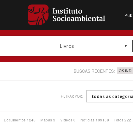
Pub
Livros
BUSCAS RECENTES:
OS IND
todas as categori
FILTRAR POR:
Bioma / Bacia
Documentos 1248
Mapas 3
Vídeos 0
Notícias 199158
Fotos 222
Subtema