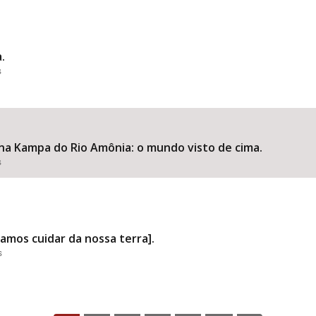
.
s
a Kampa do Rio Amônia: o mundo visto de cima.
s
amos cuidar da nossa terra].
s