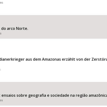
ões
o do arco Norte.
es
Indianerkrieger aus dem Amazonas erzählt von der Zerstö
s
 ensaios sobre geografia e sociedade na região amazônica
ões