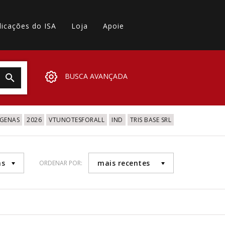
licações do ISA
Loja
Apoie
BUSCA AVANÇADA
IGENAS
2026
VTUNOTESFORALL
IND
TRIS BASE SRL
as
mais recentes
ORDENAR POR: