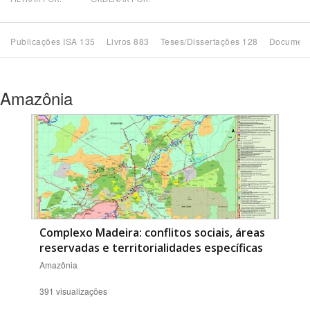
Bioma / Bacia
Publicações ISA 135
Livros 883
Teses/Dissertações 128
Document
Tema
Amazônia
Subtema
Área de Levantamento
Área Protegida
BUSCAR
Complexo Madeira: conflitos sociais, áreas
reservadas e territorialidades específicas
Amazônia
391 visualizações