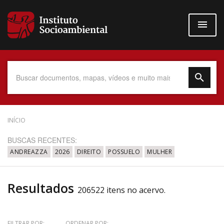
Pular
para
o
conteúdo
principal
Data do Documento
INÍCIO
BUSCAS RECENTES:
ANDREAZZA
2026
DIREITO
POSSUELO
MULHER
Até
Resultados
206522 itens no acervo.
Povo Indígena
FILTRAR POR:
ORDENAR POR: