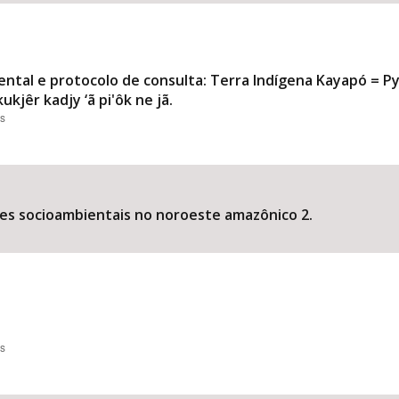
iental e protocolo de consulta: Terra Indígena Kayapó = 
ukjêr kadjy ‘ã pi'ôk ne jã.
es
es socioambientais no noroeste amazônico 2.
es