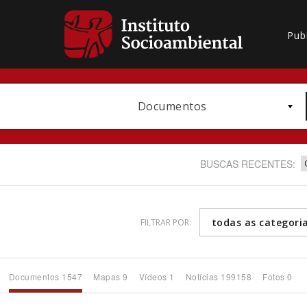
Pub
Documentos
BUSCAS RECENTES:
todas as categori
FILTRAR POR:
Bioma / Bacia
Documentos 1547
Mapas 9
Vídeos 1
Notícias 199158
Fotos 0
Subtema