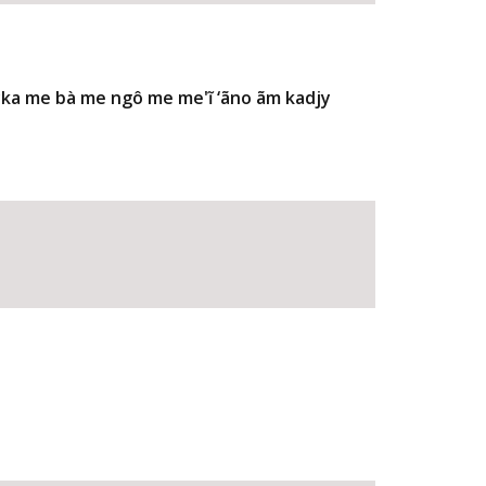
Pyka me bà me ngô me me'ĩ ‘ãno ãm kadjy