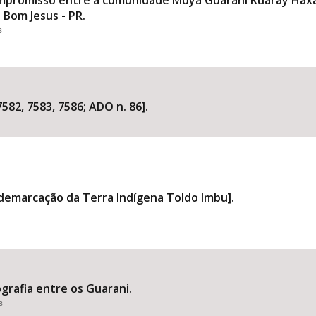
mpromisso entre a comunidade Mbya Guarani Kuaray Haxa
 Bom Jesus - PR.
s
582, 7583, 7586; ADO n. 86].
demarcação da Terra Indígena Toldo Imbu].
grafia entre os Guarani.
s