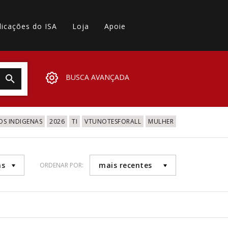
licações do ISA
Loja
Apoie
BUSCA AVANÇADA
OS INDIGENAS
2026
TI
VTUNOTESFORALL
MULHER
as
mais recentes
ORDENAR POR: