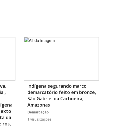
wa,
Indígena segurando marco
al,
demarcatório feito em bronze,
São Gabriel da Cachoeira,
dígena
Amazonas
texto
Demarcação
ta da
1 visualizações
iros,