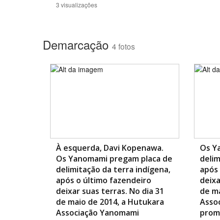
3 visualizações
Demarcação
4 fotos
À esquerda, Davi Kopenawa.
Os Y
Os Yanomami pregam placa de
delim
delimitação da terra indígena,
após 
após o último fazendeiro
deixa
deixar suas terras. No dia 31
de ma
de maio de 2014, a Hutukara
Asso
Associação Yanomami
prom