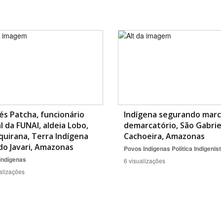
Área Protegida
s Patcha, funcionário
Indígena segurando mar
l da FUNAI, aldeia Lobo,
demarcatório, São Gabrie
aquirana, Terra Indígena
Cachoeira, Amazonas
do Javari, Amazonas
Povos Indígenas
Política Indigenis
Indígenas
6 visualizações
alizações