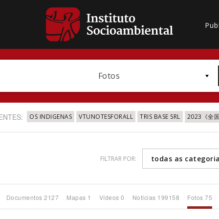
Pub
Fotos
ENTES:
OS INDIGENAS
VTUNOTESFORALL
TRIS BASE SRL
2023《
todas as categori
FILTRAR POR:
Bioma / Bacia
Documentos 2127
Mapas 1
Vídeos 0
Notícias 199158
Fotos 75
Subtema