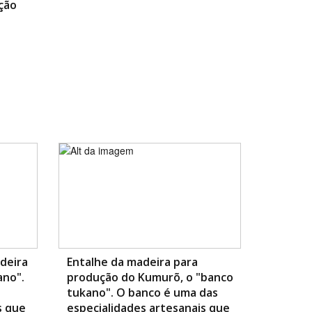
ção
deira
Entalhe da madeira para
ano".
produção do Kumurõ, o "banco
tukano". O banco é uma das
s que
especialidades artesanais que