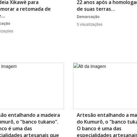
deia Xikawë para
22 anos após a homologa
morar a retomada de
de suas terras…
e…
Demarcação
cação
3 visualizações
lizações
são entalhando a madeira
Artesão entalhando a ma
murõ, o "banco tukano".
do Kumurõ, o "banco tuk
nco é uma das
O banco é uma das
ialidades artesanais que
especialidades artesanai