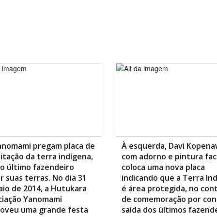
anomami pregam placa de
À esquerda, Davi Kopena
itação da terra indígena,
com adorno e pintura faci
o último fazendeiro
coloca uma nova placa
r suas terras. No dia 31
indicando que a Terra In
io de 2014, a Hutukara
é área protegida, no con
ciação Yanomami
de comemoração por con
oveu uma grande festa
saída dos últimos fazende