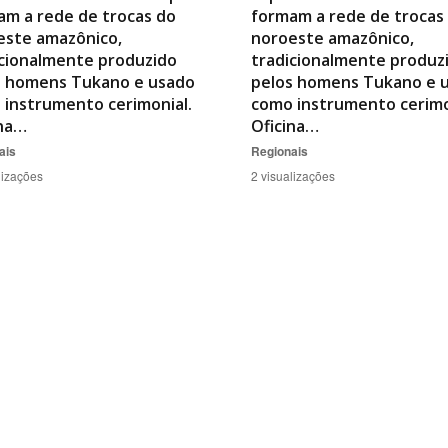
am a rede de trocas do
formam a rede de trocas
este amazônico,
noroeste amazônico,
icionalmente produzido
tradicionalmente produz
s homens Tukano e usado
pelos homens Tukano e 
 instrumento cerimonial.
como instrumento cerimo
ina…
Oficina…
ais
Regionais
lizações
2 visualizações