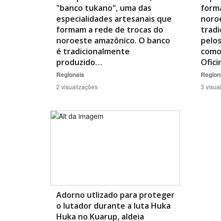
"banco tukano", uma das
form
especialidades artesanais que
noro
formam a rede de trocas do
trad
noroeste amazônico. O banco
pelo
é tradicionalmente
como
produzido…
Ofic
Regionais
Region
2 visualizações
3 visua
Adorno utlizado para proteger
o lutador durante a luta Huka
Huka no Kuarup, aldeia