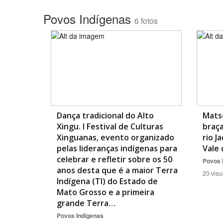
Povos Indígenas
6 fotos
Área de Levantamento
Dança tradicional do Alto
Matsé
Xingu. I Festival de Culturas
braça
Xinguanas, evento organizado
rio J
pelas lideranças indígenas para
Vale 
celebrar e refletir sobre os 50
Povos 
anos desta que é a maior Terra
20 visu
Indígena (TI) do Estado de
Mato Grosso e a primeira
grande Terra…
Povos Indígenas