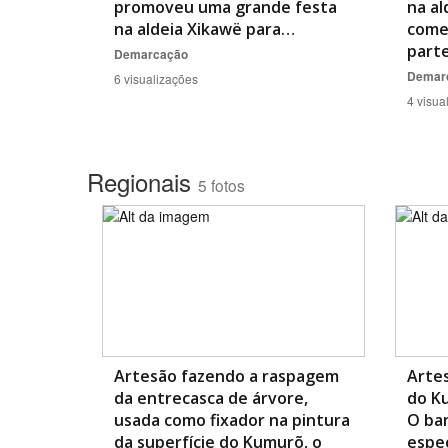
promoveu uma grande festa
na al
na aldeia Xikawë para…
come
part
Demarcação
Demar
6 visualizações
4 visua
Regionais
5 fotos
Artesão fazendo a raspagem
Arte
da entrecasca de árvore,
do Ku
usada como fixador na pintura
O ba
da superfície do Kumurõ, o
espec