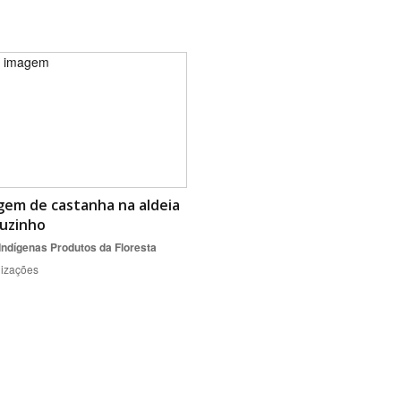
gem de castanha na aldeia
puzinho
Indígenas
Produtos da Floresta
lizações