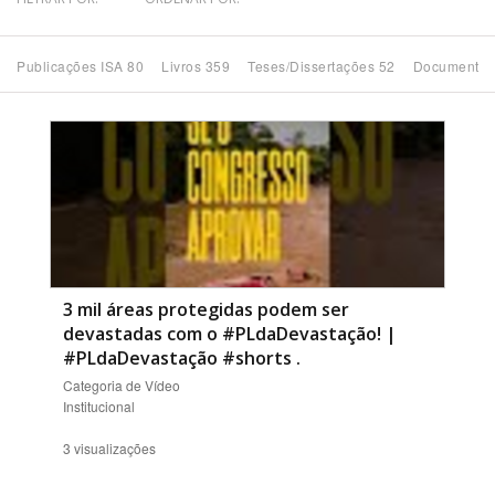
Bioma / Bacia
Publicações ISA 80
Livros 359
Teses/Dissertações 52
Documentos
Tema
Subtema
Área de Levantamento
Área Protegida
3 mil áreas protegidas podem ser
devastadas com o #PLdaDevastação! |
#PLdaDevastação #shorts
.
BUSCAR
Categoria de Vídeo
Institucional
3 visualizações