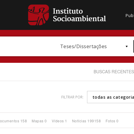
Pub
Teses/Dissertações
BUSCAS RECENTES
todas as categori
FILTRAR POR:
Bioma / Bacia
ocumentos 158
Mapas 0
Vídeos 1
Notícias 199158
Fotos 0
Subtema