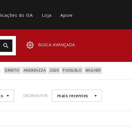
licações do ISA
Loja
Apoie
BUSCA AVANÇADA
:
DIREITO
ANDREAZZA
2026
POSSUELO
MULHER
as
mais recentes
ORDENAR POR: