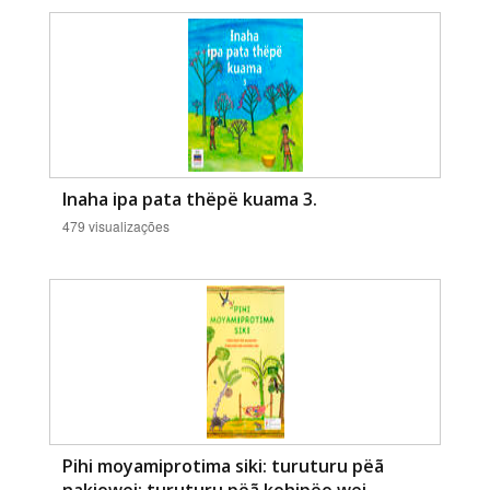
Inaha ipa pata thëpë kuama 3.
479 visualizações
Pihi moyamiprotima siki: turuturu pëã