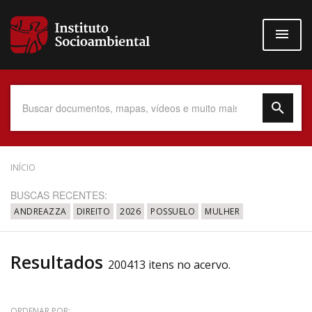
Pular
para
o
conteúdo
principal
Data do Documento
INÍCIO
BUSCAS RECENTES:
ANDREAZZA
DIREITO
2026
POSSUELO
MULHER
Até
Resultados
200413 itens no acervo.
Povo Indígena
ORDENAR POR: