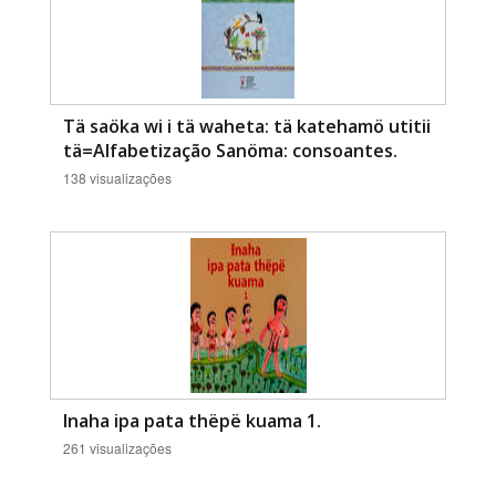
Tä saöka wi i tä waheta: tä katehamö utitii
tä=Alfabetização Sanöma: consoantes.
138 visualizações
Inaha ipa pata thëpë kuama 1.
261 visualizações