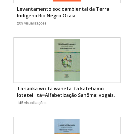
Levantamento socioambiental da Terra
Indígena Rio Negro Ocaia.
209 visualizações
Tä saöka wi i tä waheta: tä katehamö
lotetei i tä=Alfabetização Sanöma: vogais.
145 visualizações