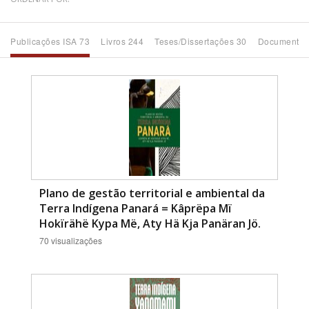
Bioma / Bacia
Publicações ISA 73
Livros 244
Teses/Dissertações 30
Documentos
Tema
Subtema
Área de Levantamento
Área Protegida
Plano de gestão territorial e ambiental da
Terra Indígena Panará = Kâprëpa Mï
Hokïrähë Kypa Më, Aty Hä Kja Panäran Jö.
BUSCAR
70 visualizações