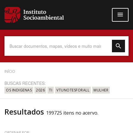
Pular
para
o
conteúdo
principal
Data do Documento
INÍCIO
BUSCAS RECENTES:
OS INDIGENAS
2026
TI
VTUNOTESFORALL
MULHER
Até
Resultados
199725 itens no acervo.
Povo Indígena
ORDENAR POR: