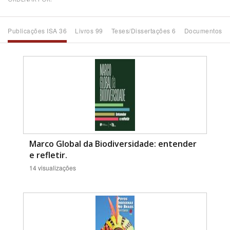
Bioma / Bacia
Publicações ISA 36
Livros 99
Teses/Dissertações 6
Documentos 3
Tema
Subtema
Área de Levantamento
Área Protegida
Marco Global da Biodiversidade: entender
e refletir.
14 visualizações
BUSCAR