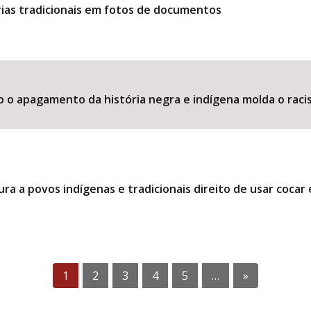
ias tradicionais em fotos de documentos
o o apagamento da história negra e indígena molda o raci
ra a povos indígenas e tradicionais direito de usar coca
1
2
3
4
5
…
»