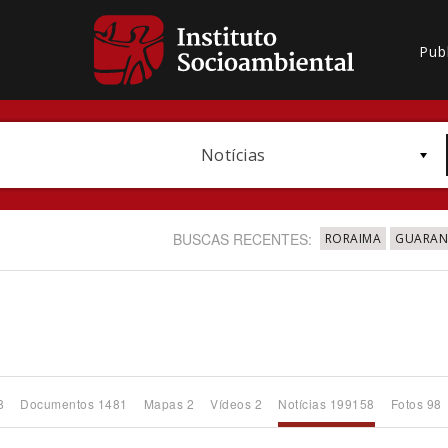
Pub
Notícias
BUSCAS RECENTES:
RORAIMA
GUARANI
Bioma / Bacia
8
Documentos 1481
Mapas 2
Vídeos 2
Notícias 199158
Fotos 98
Subtema