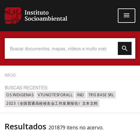
Pular
para
o
conteúdo
principal
Data do Documento
INÍCIO
BUSCAS RECENTES:
OS INDIGENAS
VTUNOTESFORALL
IND
TRIS BASE SRL
2023《全国普通高校校友会工作发展报告》文本文档
Até
Resultados
201879 itens no acervo.
Povo Indígena