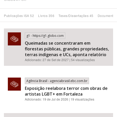
Bioma / Bacia
Publicações ISA 52
Livros 356
Teses/Dissertações 45
Documentos
Tema
g1 - https://g1.globo.com
Subtema
Queimadas se concentraram em
florestas públicas, grandes propriedades,
Área de Levantamento
terras indígenas e UCs, aponta relatório
Adicionado: 27 de Set de 2027 | 54 visualizações
Área Protegida
Agência Brasil - agenciabrasil.ebc.com.br
BUSCAR
Exposição reelabora terror com obras de
artistas LGBT+ em Fortaleza
Adicionado: 19 de Jul de 2026 | 19 visualizações