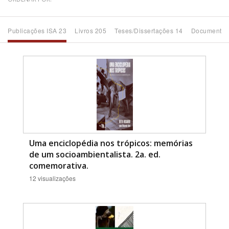
Bioma / Bacia
Publicações ISA 23
Livros 205
Teses/Dissertações 14
Documentos
Tema
Subtema
Área de Levantamento
Área Protegida
Uma enciclopédia nos trópicos: memórias
de um socioambientalista. 2a. ed.
comemorativa.
BUSCAR
12 visualizações