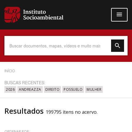
Pular
para
o
conteúdo
principal
Data do Documento
INÍCIO
BUSCAS RECENTES:
2026
ANDREAZZA
DIREITO
POSSUELO
MULHER
Até
Resultados
199795 itens no acervo.
Povo Indígena
ORDENAR POR: