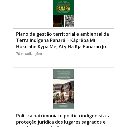
Plano de gestão territorial e ambiental da
Terra Indígena Panará = Kâprëpa Mï
Hokïrähë Kypa Më, Aty Hä Kja Panäran Jö.
70 visualizações
Política patrimonial e política indigenista: a
proteção jurídica dos lugares sagrados e