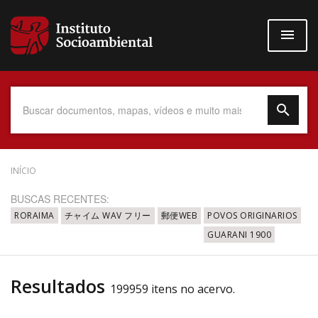
Pular
para
o
conteúdo
principal
Data do Documento
INÍCIO
BUSCAS RECENTES:
RORAIMA
チャイム WAV フリー
郵便WEB
POVOS ORIGINARIOS
GUARANI 1900
Até
Resultados
199959 itens no acervo.
Povo Indígena