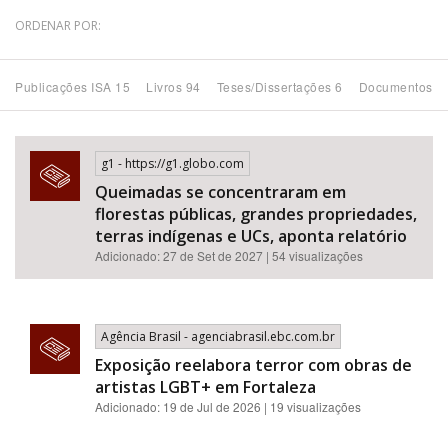
ORDENAR POR:
Bioma / Bacia
Publicações ISA 15
Livros 94
Teses/Dissertações 6
Documentos 6
Tema
Subtema
g1 - https://g1.globo.com
Queimadas se concentraram em
Área de Levantamento
florestas públicas, grandes propriedades,
terras indígenas e UCs, aponta relatório
Adicionado: 27 de Set de 2027 | 54 visualizações
Área Protegida
BUSCAR
Agência Brasil - agenciabrasil.ebc.com.br
Exposição reelabora terror com obras de
artistas LGBT+ em Fortaleza
Adicionado: 19 de Jul de 2026 | 19 visualizações