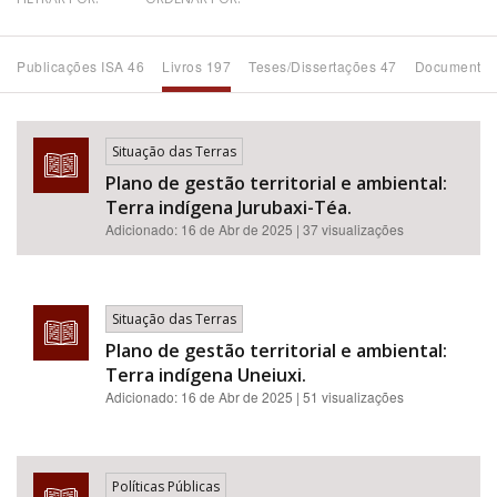
Bioma / Bacia
Publicações ISA 46
Livros 197
Teses/Dissertações 47
Documentos
Tema
Situação das Terras
Subtema
Plano de gestão territorial e ambiental:
Terra indígena Jurubaxi-Téa.
Área de Levantamento
Adicionado:
16 de Abr de 2025
| 37 visualizações
Área Protegida
Situação das Terras
Plano de gestão territorial e ambiental:
BUSCAR
Terra indígena Uneiuxi.
Adicionado:
16 de Abr de 2025
| 51 visualizações
Políticas Públicas