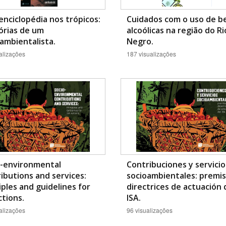
nciclopédia nos trópicos:
Cuidados com o uso de b
rias de um
alcoólicas na região do Ri
ambientalista.
Negro.
alizações
187 visualizações
o-environmental
Contribuciones y servicio
ibutions and services:
socioambientales: premis
iples and guidelines for
directrices de actuación 
ctions.
ISA.
alizações
96 visualizações