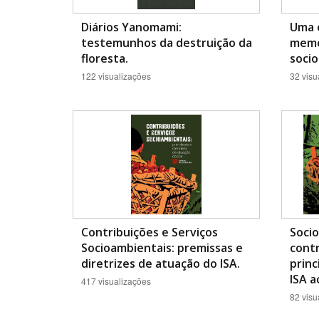
Diários Yanomami:
Uma e
testemunhos da destruição da
memó
floresta.
socio
122 visualizações
32 visu
Contribuições e Serviços
Soci
Socioambientais: premissas e
contr
diretrizes de atuação do ISA.
princ
ISA a
417 visualizações
82 visu