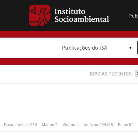
Pub
Publicações do ISA
BUSCAS RECENTES:
Bioma / Bacia
Documentos 4279
Mapas 7
Vídeos 1
Notícias 199158
Fotos 52
Subtema