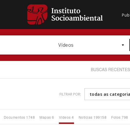
Pub
Vídeos
BUSCAS RECENTES
todas as categori
FILTRAR POR:
Bioma / Bacia
Documentos 1748
Mapas 6
Vídeos 4
Notícias 199158
Fotos 798
Subtema