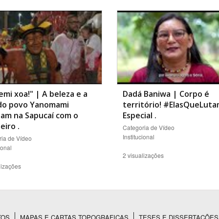
Área Protegida
emi xoa!" | A beleza e a
Dadá Baniwa | Corpo é
 do povo Yanomami
território! #ElasQueLut
lam na Sapucaí com o
Especial
.
eiro
.
Categoria de Vídeo
Institucional
ia de Vídeo
ional
2 visualizações
lizações
TOS
MAPAS E CARTAS TOPOGRAFICAS
TESES E DISSERTAÇÕES