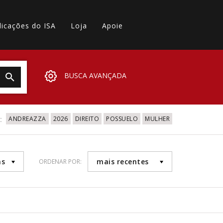
licações do ISA
Loja
Apoie
BUSCA AVANÇADA
:
ANDREAZZA
2026
DIREITO
POSSUELO
MULHER
as
mais recentes
ORDENAR POR: