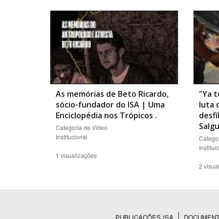
Área de Levantamento
As memórias de Beto Ricardo,
"Ya t
sócio-fundador do ISA | Uma
luta
Enciclopédia nos Trópicos
.
desfi
Salgu
Categoria de Vídeo
Institucional
Categor
Instituc
1 visualizações
2 visua
PUBLICAÇÕES ISA
DOCUMEN