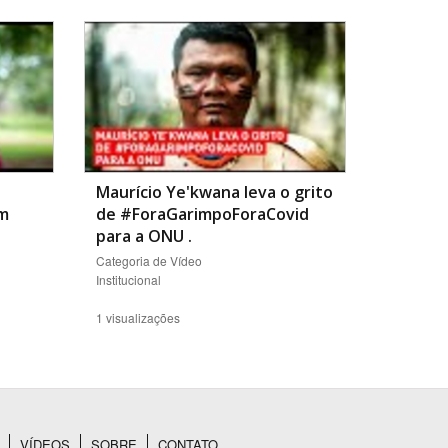
Maurício Ye'kwana leva o grito
am
de #ForaGarimpoForaCovid
BUSCAR
para a ONU
.
Categoria de Vídeo
Institucional
1 visualizações
VÍDEOS
SOBRE
CONTATO