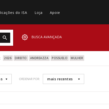
licações do ISA
Loja
Apoie
BUSCA AVANÇADA
:
2026
DIREITO
ANDREAZZA
POSSUELO
MULHER
as
mais recentes
ORDENAR POR:
8