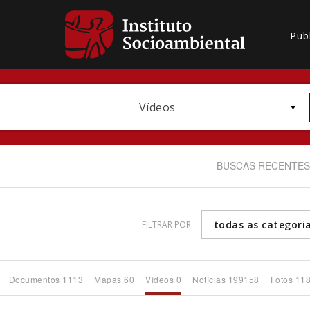
Pub
Vídeos
BUSCAS RECENTES
todas as categori
FILTRAR POR:
Bioma / Bacia
Documentos 1113
Mapas 60
Vídeos 0
Notícias 199158
Fotos 11
Subtema