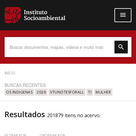
Pular
para
o
conteúdo
principal
Data do Documento
INÍCIO
BUSCAS RECENTES:
OS INDIGENAS
2026
VTUNOTESFORALL
TI
MULHER
Até
Resultados
201879 itens no acervo.
Povo Indígena
FILTRAR POR:
ORDENAR POR: