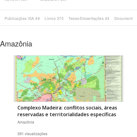
Bioma / Bacia
Publicações ISA 49
Livros 370
Teses/Dissertações 43
Documentos
Tema
Amazônia
Subtema
Área de Levantamento
Área Protegida
BUSCAR
Complexo Madeira: conflitos sociais, áreas
reservadas e territorialidades específicas
Amazônia
391 visualizações