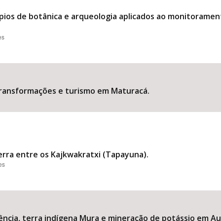
ípios de botânica e arqueologia aplicados ao monitoramen
es
transformações e turismo em Maturacá.
rra entre os Kajkwakratxi (Tapayuna).
es
stência, terra indígena Mura e mineração de potássio em A