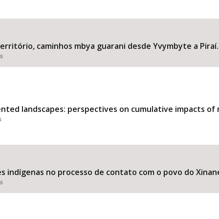
território, caminhos mbya guarani desde Yvymbyte a Piraí.
es
nted landscapes: perspectives on cumulative impacts of m
s
s indígenas no processo de contato com o povo do Xinane 
es