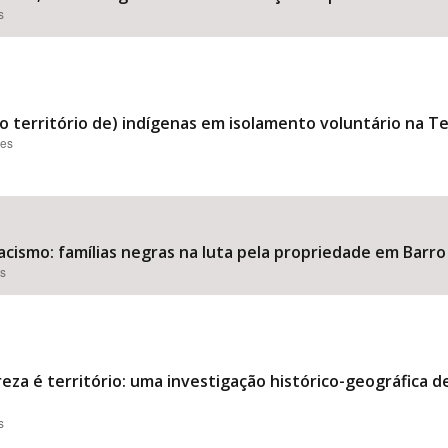
s
o território de) indígenas em isolamento voluntário na T
ões
acismo: famílias negras na luta pela propriedade em Barr
es
reza é território: uma investigação histórico-geográfica 
s