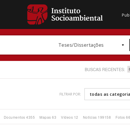
Pub
Teses/Dissertações
BUSCAS RECENTES:
todas as categori
FILTRAR POR:
Bioma / Bacia
Documentos 4355
Mapas 63
Vídeos 12
Notícias 199158
Fotos 6
Subtema