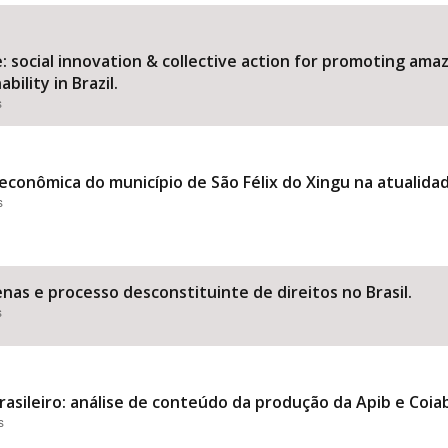
 social innovation & collective action for promoting am
ility in Brazil.
Área Protegida
s
econômica do município de São Félix do Xingu na atualida
s
nas e processo desconstituinte de direitos no Brasil.
s
asileiro: análise de conteúdo da produção da Apib e Coia
s