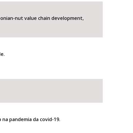
azonian-nut value chain development,
de.
BUSCAR
b na pandemia da covid-19.