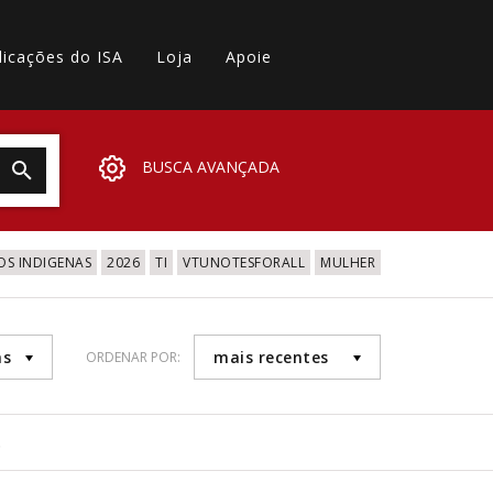
licações do ISA
Loja
Apoie
BUSCA AVANÇADA
OS INDIGENAS
2026
TI
VTUNOTESFORALL
MULHER
as
mais recentes
ORDENAR POR:
6