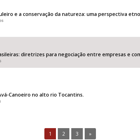
uleiro e a conservação da natureza: uma perspectiva etn
ões
sileiras: diretrizes para negociação entre empresas e co
s
Avá-Canoeiro no alto rio Tocantins.
s
1
2
3
»