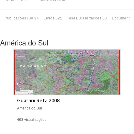
Bioma / Bacia
Publicações ISA 94
Livros 622
Teses/Dissertações 58
Documentos
Tema
América do Sul
Subtema
Área de Levantamento
Área Protegida
BUSCAR
Guarani Retã 2008
América do Sul
463 visualizações