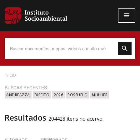
Pular
para
o
conteúdo
principal
Data do Documento
INÍCIO
BUSCAS RECENTES:
ANDREAZZA
DIREITO
2026
POSSUELO
MULHER
Até
Resultados
204428 itens no acervo.
Povo Indígena
FILTRAR POR:
ORDENAR POR: