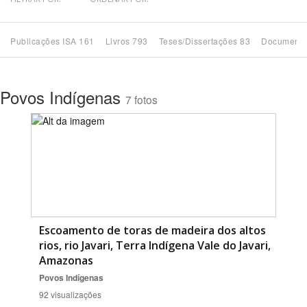
Bioma / Bacia
Publicações ISA 161
Livros 793
Teses/Dissertações 83
Documento
Tema
Povos Indígenas
7 fotos
Subtema
Área de Levantamento
Área Protegida
BUSCAR
Escoamento de toras de madeira dos altos
rios, rio Javari, Terra Indígena Vale do Javari,
Amazonas
Povos Indígenas
92 visualizações