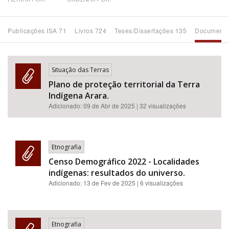
Bioma / Bacia
Publicações ISA 71
Livros 724
Teses/Dissertações 135
Documento
Tema
Situação das Terras
Subtema
Plano de proteção territorial da Terra
Indígena Arara.
Área de Levantamento
Adicionado:
09 de Abr de 2025
| 32 visualizações
Área Protegida
Etnografia
Censo Demográfico 2022 - Localidades
BUSCAR
indígenas: resultados do universo.
Adicionado:
13 de Fev de 2025
| 6 visualizações
Etnografia