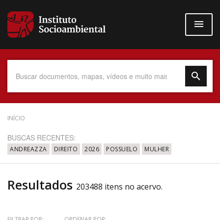
Pular
para
o
conteúdo
principal
Data do Documento
INÍCIO
BUSCAS RECENTES:
ANDREAZZA
DIREITO
2026
POSSUELO
MULHER
Até
Resultados
203488 itens no acervo.
Povo Indígena
FILTRAR POR:
ORDENAR POR: